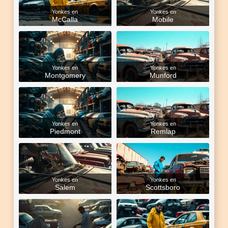
Yonkes en
Yonkes en
McCalla
Mobile
Yonkes en
Yonkes en
Montgomery
Munford
Yonkes en
Yonkes en
Piedmont
Remlap
Yonkes en
Yonkes en
Salem
Scottsboro