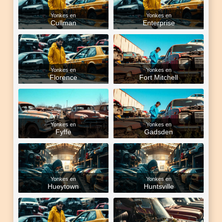
Yonkes en
Yonkes en
Cullman
Enterprise
Yonkes en
Yonkes en
Florence
Fort Mitchell
Yonkes en
Yonkes en
Fyffe
Gadsden
Yonkes en
Yonkes en
Hueytown
Huntsville