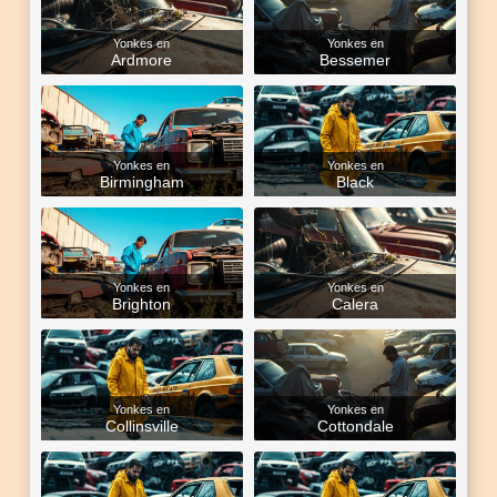
Yonkes en
Yonkes en
Ardmore
Bessemer
Yonkes en
Yonkes en
Birmingham
Black
Yonkes en
Yonkes en
Brighton
Calera
Yonkes en
Yonkes en
Collinsville
Cottondale