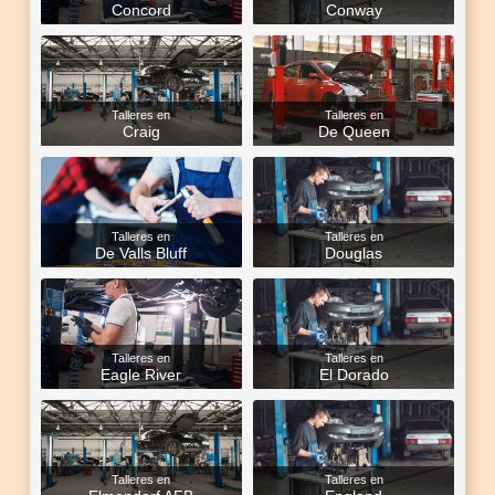
Concord
Conway
Talleres en
Talleres en
Craig
De Queen
Talleres en
Talleres en
De Valls Bluff
Douglas
Talleres en
Talleres en
Eagle River
El Dorado
Talleres en
Talleres en