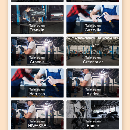
Talleres en
Talleres en
Franklin
Gassville
Talleres en
Talleres en
Grannis
Greenbrier
Talleres en
Talleres en
Harrison
Higden
Talleres en
Talleres en
HIWASSE
Homer