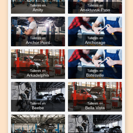
Talleres en
Talleres en
Amity
Anaktuvuk Pass
Talleres en
Talleres en
Anchor Point
Anchorage
Talleres en
Talleres en
Arkadelphia
Batesville
Talleres en
Talleres en
Beebe
Bella Vista