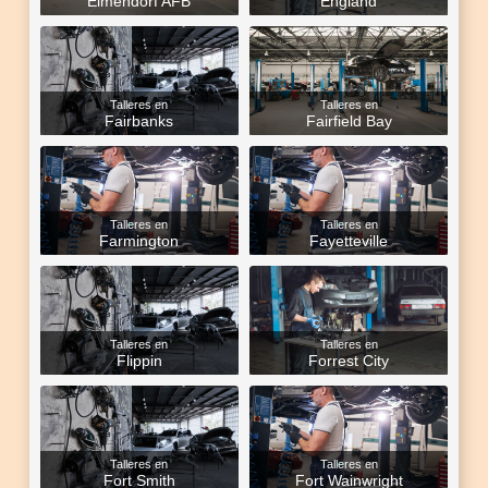
Elmendorf AFB
England
Talleres en
Talleres en
Fairbanks
Fairfield Bay
Talleres en
Talleres en
Farmington
Fayetteville
Talleres en
Talleres en
Flippin
Forrest City
Talleres en
Talleres en
Fort Smith
Fort Wainwright