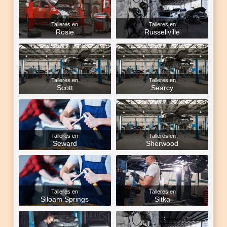
Talleres en
Talleres en
Rosie
Russellville
Talleres en
Talleres en
Scott
Searcy
Talleres en
Talleres en
Seward
Sherwood
Talleres en
Talleres en
Siloam Springs
Sitka