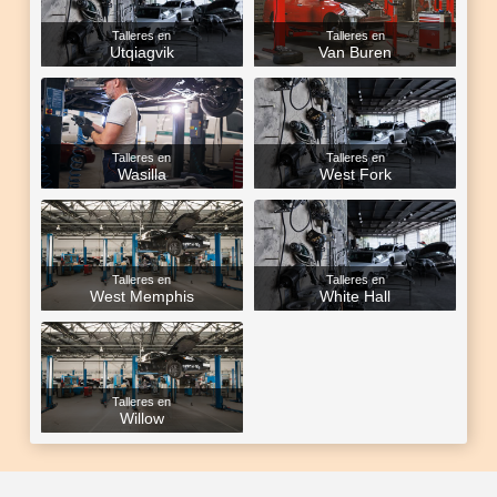
Talleres en
Talleres en
Utqiagvik
Van Buren
Talleres en
Talleres en
Wasilla
West Fork
Talleres en
Talleres en
West Memphis
White Hall
Talleres en
Willow