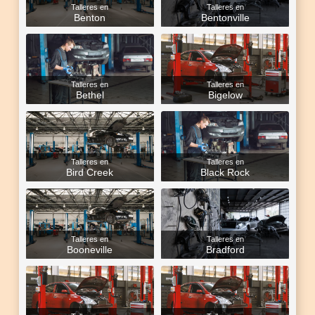
Talleres en
Talleres en
Benton
Bentonville
Talleres en
Talleres en
Bethel
Bigelow
Talleres en
Talleres en
Bird Creek
Black Rock
Talleres en
Talleres en
Booneville
Bradford