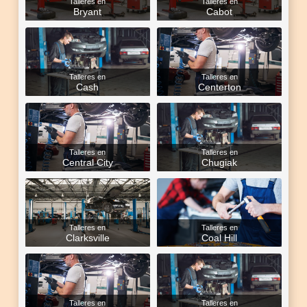
Talleres en
Talleres en
Bryant
Cabot
Talleres en
Talleres en
Cash
Centerton
Talleres en
Talleres en
Central City
Chugiak
Talleres en
Talleres en
Clarksville
Coal Hill
Talleres en
Talleres en