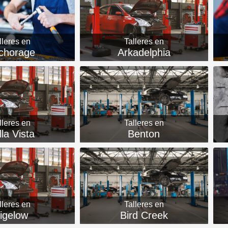
lleres en
Talleres en
chorage
Arkadelphia
lleres en
Talleres en
lla Vista
Benton
lleres en
Talleres en
igelow
Bird Creek