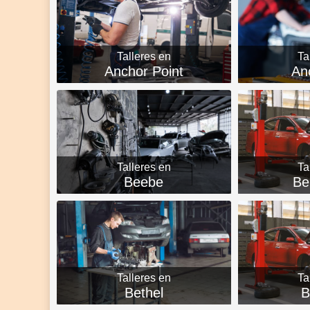
Talleres en
Ta
Anchor Point
An
Talleres en
Ta
Beebe
Be
Talleres en
Ta
Bethel
B