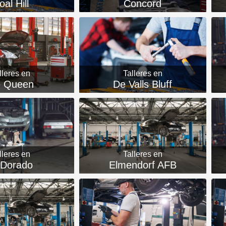
oal Hill
Concord
lleres en
Talleres en
 Queen
De Valls Bluff
lleres en
Talleres en
 Dorado
Elmendorf AFB