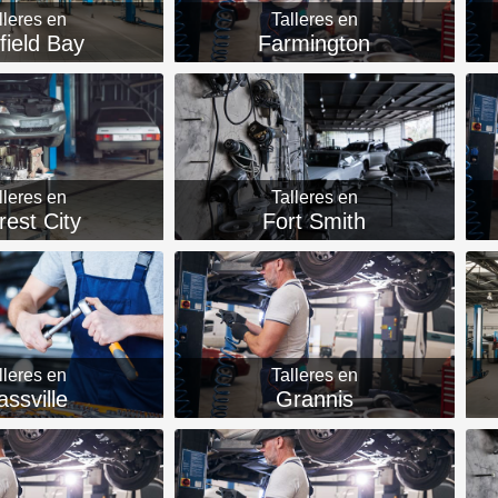
lleres en
Talleres en
rfield Bay
Farmington
lleres en
Talleres en
rest City
Fort Smith
lleres en
Talleres en
ssville
Grannis