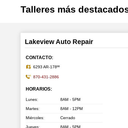
Talleres más destacado
Lakeview Auto Repair
CONTACTO:
6293 AR-178ºº
870-431-2886
HORARIOS:
Lunes:
8AM - 5PM
Martes:
8AM - 12PM
Miércoles:
Cerrado
Jueves:
8AM - 5PM