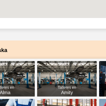
ska
lleres en
Talleres en
Alma
Amity