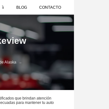
S
BLOG
CONTACTO
keview
 de Alaska
→
tificados que brindan atención
adecuadas para mantener tu auto