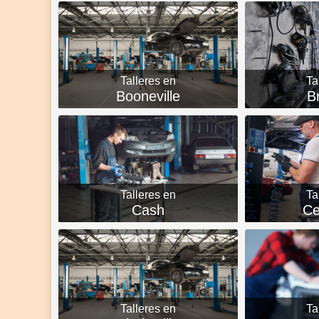
Talleres en
Ta
Booneville
B
Talleres en
Ta
Cash
Ce
Talleres en
Ta