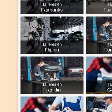
Talleres en
Ta
Fairbanks
Fai
Talleres en
Ta
Flippin
For
Talleres en
Ta
Franklin
Ga