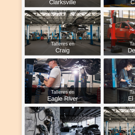
Clarksville
C
Talleres en
Ta
Craig
De
Talleres en
Ta
Eagle River
El